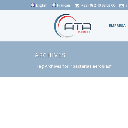
+33 (0) 2 40 92 03 00
c
English
Français
EMPRESA
ARCHIVES
Tag Archives for: "bacterias aerobias"