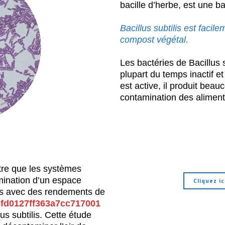
bacille d’herbe, est une b
Bacillus subtilis est facilem
compost végétal.
Les bactéries de Bacillus 
plupart du temps inactif e
est active, il produit bea
contamination des aliment
re que les systèmes
mination d’un espace
Cliquez ic
es avec des rendements de
fd0127ff363a7cc717001
us subtilis. Cette étude