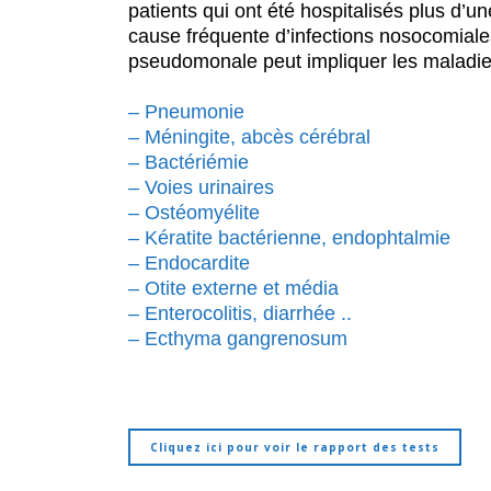
patients qui ont été hospitalisés plus d’u
cause fréquente d’infections nosocomiales
pseudomonale peut impliquer les maladie
–
Pneumonie
–
Méningite, abcès cérébral
–
Bactériémie
–
Voies urinaires
–
Ostéomyélite
–
Kératite bactérienne, endophtalmie
–
Endocardite
–
Otite externe et média
–
Enterocolitis, diarrhée ..
–
Ecthyma gangrenosum
Cliquez ici pour voir le rapport des tests