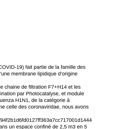
VID-19) fait partie de la famille des
d’une membrane lipidique d’origine
re chaine de filtration F7+H14 et les
nation par Photocatalyse, et module
fluenza H1N1, de la catégorie à
e celle des coronaviridae, nous avons
94f2b1d6fd0127ff363a7cc717001d1444
dans un espace confiné de 2,5 m3 en 5