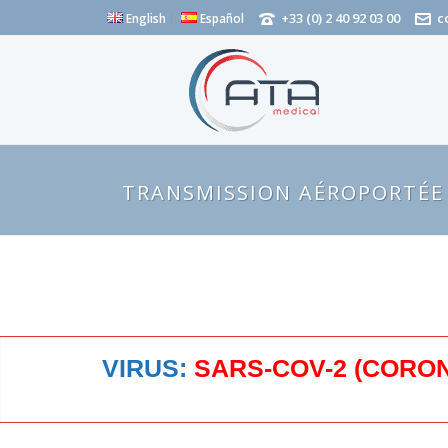
+33 (0) 2 40 92 03 00
c
English
Español
TRANSMISSION AÉROPORTÉE
VIRUS:
SARS-COV-2 (CORO