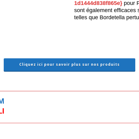
1d1444d838f865e}
pour P
sont également efficaces 
telles que Bordetella pert
Cliquez ici pour savoir plus sur nos produits
M
I