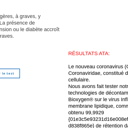
gères, à graves, y
 La présence de
sion ou le diabète accroît
graves.
RÉSULTATS ATA:
Le nouveau coronavirus (CO
Coronaviridae, constitué 
 le test
cellulaire.
Nous avons fait tester not
technologies de décontami
Bioxygen® sur le virus In
membrane lipidique, comm
obtenu 99,9929
{01e3c5e93231d16e008ef
d838f865e} de rétention 