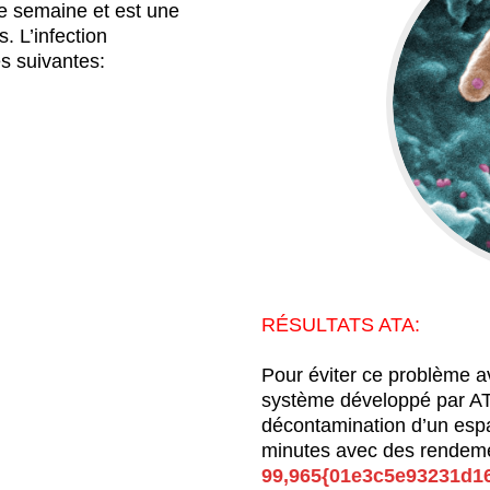
ne semaine et est une
. L’infection
s suivantes:
RÉSULTATS ATA:
Pour éviter ce problème av
système développé par A
décontamination d’un esp
minutes avec des rendem
99,965{01e3c5e93231d1