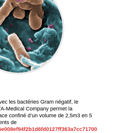
ec les bactéries Gram négatif, le
TA-Medical Company permet la
ace confiné d’un volume de 2,5m3 en 5
ents de
6e008ef94f2b1d6fd0127ff363a7cc71700