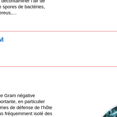
décontaminer l’air de
 spores de bactéries,
 cereus,…
M
ie Gram négative
rtante, en particulier
smes de défense de l’hôte
lus fréquemment isolé des