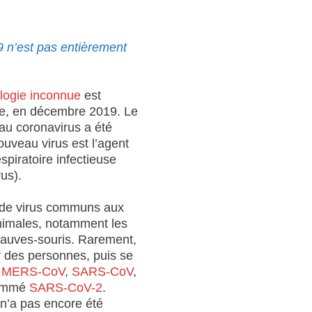
 n’est pas entièrement
ologie inconnue
est
ne, en décembre 2019. Le
au coronavirus a été
uveau virus est l’agent
spiratoire infectieuse
us).
e de virus communs aux
imales, notamment les
chauves-souris. Rarement,
r des personnes, puis se
e
MERS-CoV
,
SARS-CoV
,
nommé
SARS-CoV-2
.
 n’a pas encore été