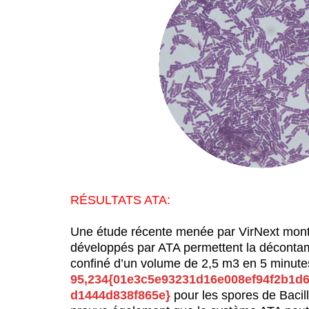
RÉSULTATS ATA:
Une étude récente menée par VirNext mont
développés par ATA permettent la déconta
confiné d’un volume de 2,5 m3 en 5 minut
95,234{01e3c5e93231d16e008ef94f2b1d6
d1444d838f865e}
pour les spores de Bacill